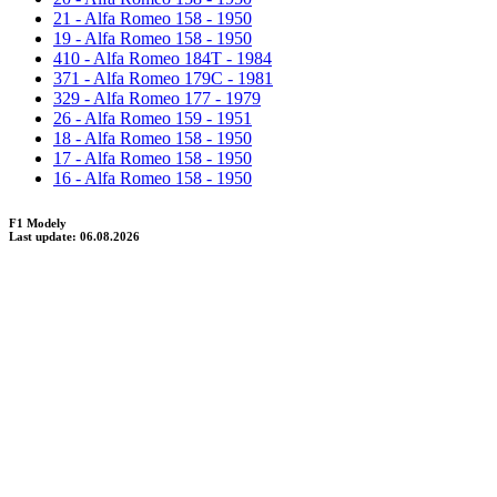
21 - Alfa Romeo 158 - 1950
19 - Alfa Romeo 158 - 1950
410 - Alfa Romeo 184T - 1984
371 - Alfa Romeo 179C - 1981
329 - Alfa Romeo 177 - 1979
26 - Alfa Romeo 159 - 1951
18 - Alfa Romeo 158 - 1950
17 - Alfa Romeo 158 - 1950
16 - Alfa Romeo 158 - 1950
F1 Modely
Last update: 06.08.2026