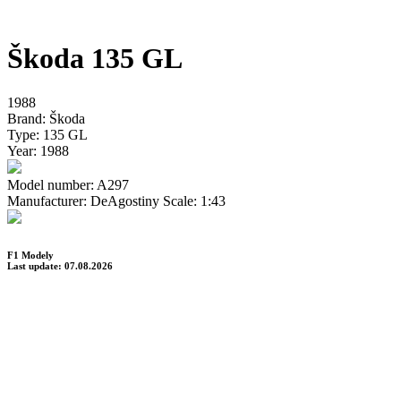
Škoda 135 GL
1988
Brand:
Škoda
Type:
135 GL
Year:
1988
Model number:
A297
Manufacturer:
DeAgostiny
Scale:
1:43
F1 Modely
Last update: 07.08.2026