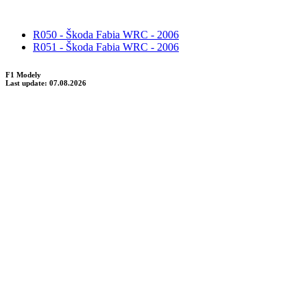
R050 - Škoda Fabia WRC - 2006
R051 - Škoda Fabia WRC - 2006
F1 Modely
Last update: 07.08.2026